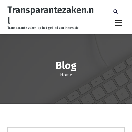
S
Transparantezaken.n
k
i
l
p
t
Transparante zaken op het gebied van innovatie
o
c
o
n
t
Blog
e
n
Home
t
Geen categorie