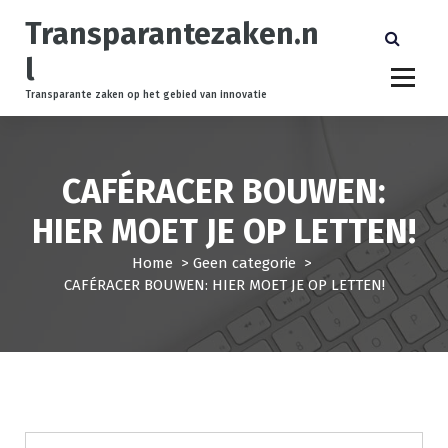
S
Transparantezaken.n
k
i
l
p
t
Transparante zaken op het gebied van innovatie
o
c
o
CAFÉRACER BOUWEN:
n
t
HIER MOET JE OP LETTEN!
e
n
Home
>
Geen categorie
>
t
CAFÉRACER BOUWEN: HIER MOET JE OP LETTEN!
Geen categorie