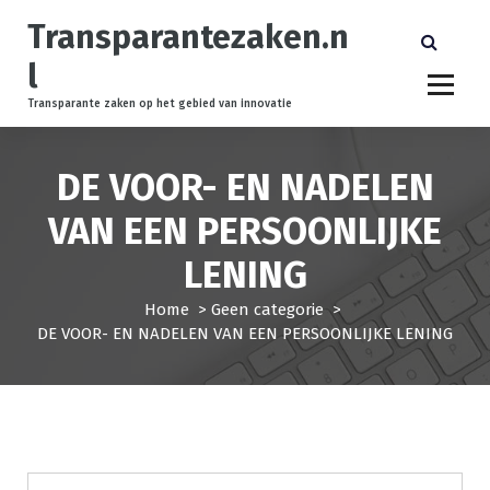
S
Transparantezaken.n
k
i
l
p
t
Transparante zaken op het gebied van innovatie
o
c
DE VOOR- EN NADELEN
o
n
VAN EEN PERSOONLIJKE
t
e
LENING
n
t
Home
>
Geen categorie
>
DE VOOR- EN NADELEN VAN EEN PERSOONLIJKE LENING
Geen categorie